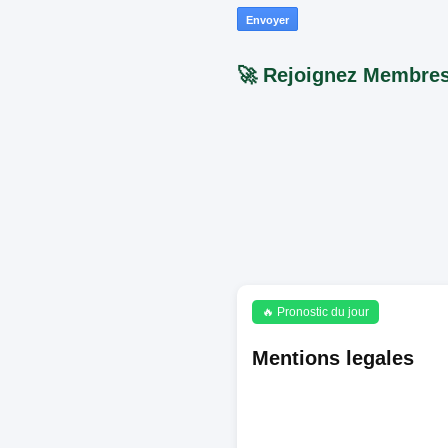
🚀 Rejoignez Membres
🔥 Pronostic du jour
Mentions legales