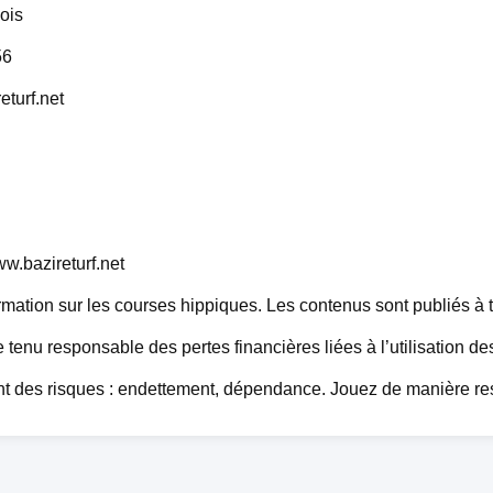
ois
56
turf.net
ww.bazireturf.net
ormation sur les courses hippiques. Les contenus sont publiés à ti
re tenu responsable des pertes financières liées à l’utilisation d
nt des risques : endettement, dépendance. Jouez de manière r