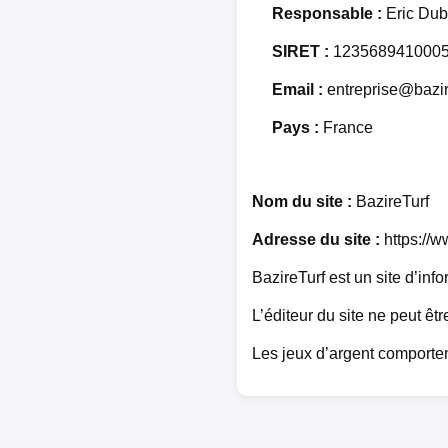
Responsable :
Eric Dub
SIRET :
123568941000
Email :
entreprise@bazire
Pays :
France
Nom du site :
BazireTurf
Adresse du site :
https://w
BazireTurf est un site d’inf
L’éditeur du site ne peut êt
Les jeux d’argent comporte