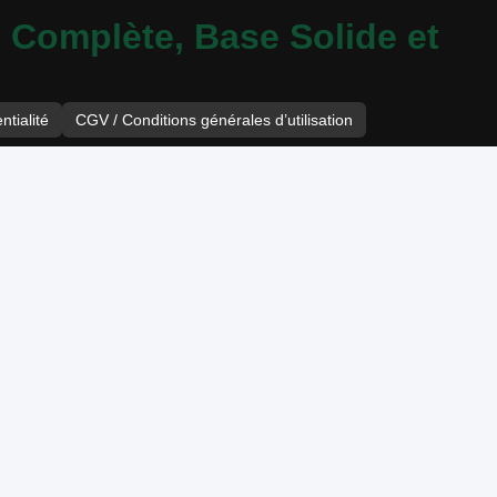
 Complète, Base Solide et
ntialité
CGV / Conditions générales d’utilisation