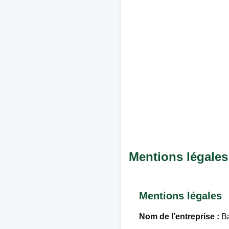
Mentions légales
Mentions légales
Nom de l’entreprise :
Ba